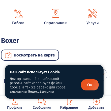
Работа
Справочник
Услуги
Boxer
Посмотреть на карте
Наш сайт использует Cookie
Для правильной и стабильной
ВИП автомобили
работы, сайт использует файлы
Ок
Cookie, а так же сервис для сбора
аналитики Яндекс.Метрика
Профиль
Сообщения
Избранное
Добавить