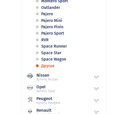
Montero Sport
Outlander
Pajero
Pajero Mini
Pajero Pinin
Pajero Sport
RVR
Space Runner
Space Star
Space Wagon
Другая
Nissan
Купить Nissan
Opel
Купить Opel
Peugeot
Купить Peugeot
Renault