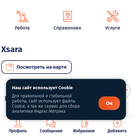
Работа
Справочник
Услуги
Xsara
Посмотреть на карте
Наш сайт использует Cookie
Для правильной и стабильной
ВИП автомобили
работы, сайт использует файлы
Ок
Cookie, а так же сервис для сбора
аналитики Яндекс.Метрика
Профиль
Сообщения
Избранное
Добавить