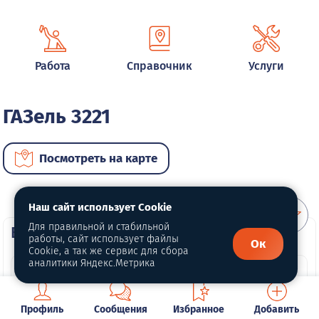
Работа
Справочник
Услуги
ГАЗель 3221
Посмотреть на карте
Наш сайт использует Cookie
Для правильной и стабильной
ВИП автомобили
работы, сайт использует файлы
Ок
Cookie, а так же сервис для сбора
аналитики Яндекс.Метрика
Профиль
Сообщения
Избранное
Добавить