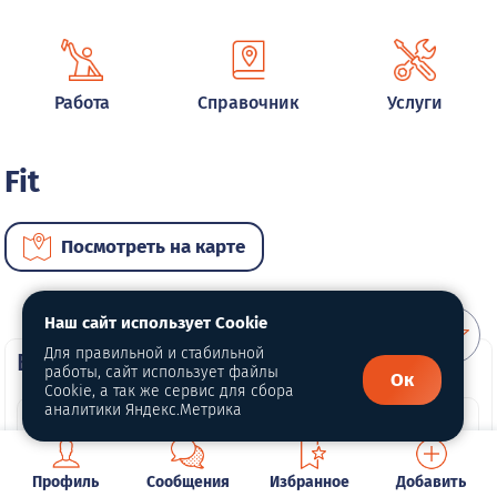
Работа
Справочник
Услуги
Fit
Посмотреть на карте
Наш сайт использует Cookie
Для правильной и стабильной
ВИП автомобили
работы, сайт использует файлы
Ок
Cookie, а так же сервис для сбора
аналитики Яндекс.Метрика
Профиль
Сообщения
Избранное
Добавить