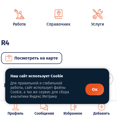
Работа
Справочник
Услуги
R4
Посмотреть на карте
Наш сайт использует Cookie
Для правильной и стабильной
ВИП автомобили
работы, сайт использует файлы
Ок
Cookie, а так же сервис для сбора
аналитики Яндекс.Метрика
Профиль
Сообщения
Избранное
Добавить