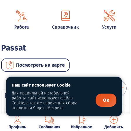
Работа
Справочник
Услуги
Passat
Посмотреть на карте
Наш сайт использует Cookie
Для правильной и стабильной
ВИП автомобили
работы, сайт использует файлы
Ок
Cookie, а так же сервис для сбора
аналитики Яндекс.Метрика
Профиль
Сообщения
Избранное
Добавить