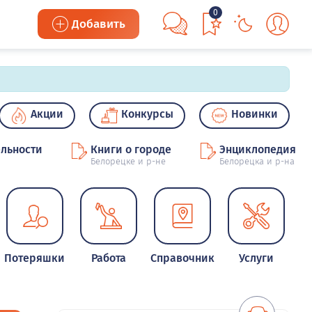
0
Добавить
Акции
Конкурсы
Новинки
льности
Книги о городе
Энциклопедия
Белорецке и р-не
Белорецка и р-на
Потеряшки
Работа
Справочник
Услуги