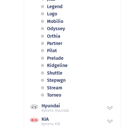
Legend
Logo
Mobilio
Odyssey
Orthia
Partner
Pilot
Prelude
Ridgeline
Shuttle
Stepwgn
Stream
Torneo
Hyundai
Купить Hyundai
KIA
Купить KIA