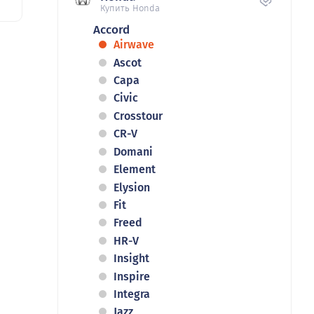
Купить Honda
Accord
Airwave
Ascot
Capa
Civic
Crosstour
CR-V
Domani
Element
Elysion
Fit
Freed
HR-V
Insight
Inspire
Integra
Jazz