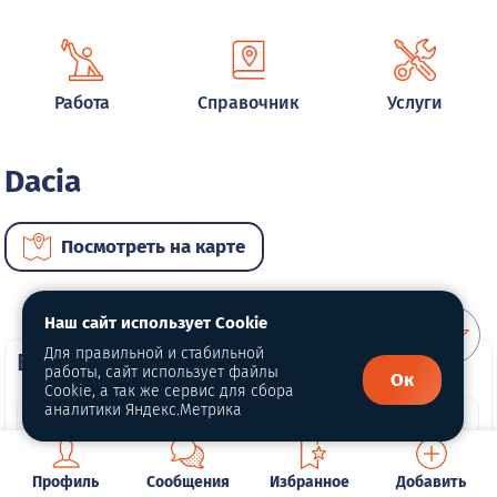
Работа
Справочник
Услуги
Dacia
Посмотреть на карте
Наш сайт использует Cookie
Для правильной и стабильной
ВИП автомобили
работы, сайт использует файлы
Ок
Cookie, а так же сервис для сбора
аналитики Яндекс.Метрика
Профиль
Сообщения
Избранное
Добавить