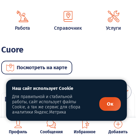
Работа
Справочник
Услуги
Cuore
Посмотреть на карте
Наш сайт использует Cookie
Для правильной и стабильной
ВИП автомобили
работы, сайт использует файлы
Ок
Cookie, а так же сервис для сбора
аналитики Яндекс.Метрика
Профиль
Сообщения
Избранное
Добавить