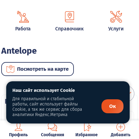
Работа
Справочник
Услуги
Antelope
Посмотреть на карте
Наш сайт использует Cookie
Для правильной и стабильной
ВИП автомобили
работы, сайт использует файлы
Ок
Cookie, а так же сервис для сбора
аналитики Яндекс.Метрика
Профиль
Сообщения
Избранное
Добавить