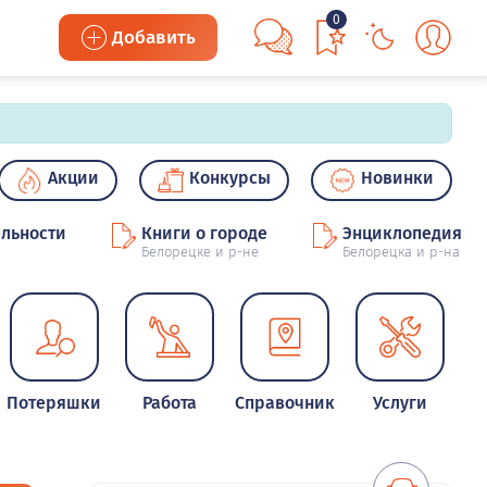
0
Добавить
Акции
Конкурсы
Новинки
льности
Книги о городе
Энциклопедия
Белорецке и р-не
Белорецка и р-на
Потеряшки
Работа
Справочник
Услуги