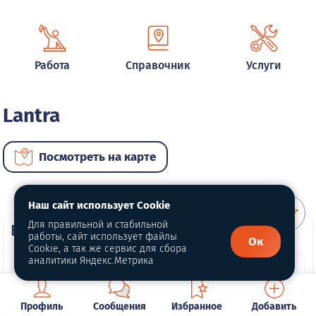
Работа
Справочник
Услуги
Lantra
Посмотреть на карте
Наш сайт использует Cookie
Для правильной и стабильной
ВИП автомобили
работы, сайт использует файлы
Ок
Cookie, а так же сервис для сбора
аналитики Яндекс.Метрика
Профиль
Сообщения
Избранное
Добавить