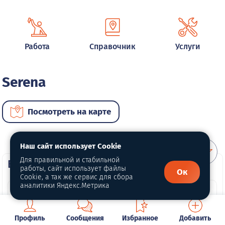
Работа
Справочник
Услуги
Serena
Посмотреть на карте
Наш сайт использует Cookie
Для правильной и стабильной
ВИП автомобили
работы, сайт использует файлы
Ок
Cookie, а так же сервис для сбора
аналитики Яндекс.Метрика
Профиль
Сообщения
Избранное
Добавить