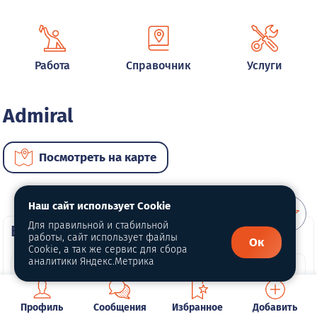
Работа
Справочник
Услуги
Admiral
Посмотреть на карте
Наш сайт использует Cookie
Для правильной и стабильной
ВИП автомобили
работы, сайт использует файлы
Ок
Cookie, а так же сервис для сбора
аналитики Яндекс.Метрика
Профиль
Сообщения
Избранное
Добавить