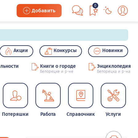
0
Добавить
Акции
Конкурсы
Новинки
льности
Книги о городе
Энциклопедия
Белорецке и р-не
Белорецка и р-на
Потеряшки
Работа
Справочник
Услуги