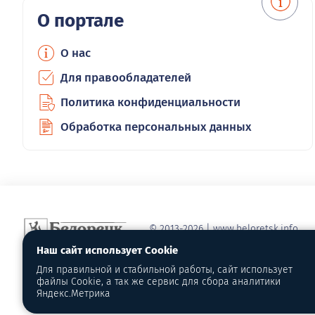
О портале
О нас
Для правообладателей
Политика конфиденциальности
Обработка персональных данных
© 2013-2026 | www.beloretsk.info
Справочно-информационный сайт г
Наш сайт использует Cookie
Перепубликация материалов с обя
Для правильной и стабильной работы, сайт использует
первоисточник - www.beloretsk.info
файлы Cookie, а так же сервис для сбора аналитики
Яндекс.Метрика
Администрация сайта не несет отв
материалов и грамотность их напи