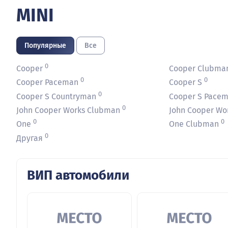
MINI
Популярные
Все
0
Cooper
Cooper Clubma
0
0
Cooper Paceman
Cooper S
0
Cooper S Countryman
Cooper S Pace
0
John Cooper Works Clubman
John Cooper Wo
0
0
One
One Clubman
0
Другая
ВИП автомобили