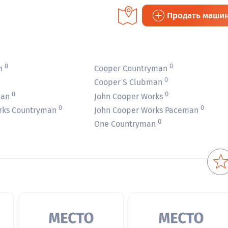
Продать маши
0
0
n
Cooper Countryman
0
Cooper S Clubman
0
0
man
John Cooper Works
0
0
rks Countryman
John Cooper Works Paceman
0
One Countryman