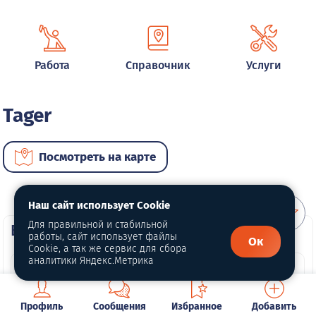
Работа
Справочник
Услуги
Tager
Посмотреть на карте
Наш сайт использует Cookie
Для правильной и стабильной
ВИП автомобили
работы, сайт использует файлы
Ок
Cookie, а так же сервис для сбора
аналитики Яндекс.Метрика
Профиль
Сообщения
Избранное
Добавить