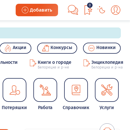
0
Добавить
Акции
Конкурсы
Новинки
льности
Книги о городе
Энциклопедия
Белорецке и р-не
Белорецка и р-на
Потеряшки
Работа
Справочник
Услуги