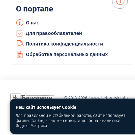
О портале
О нас
Для правообладателей
Политика конфиденциальности
Обработка персональных данных
© 2013-2026 | www.beloretsk.info
Справочно-информационный сайт г
Наш сайт использует Cookie
Перепубликация материалов с обя
Для правильной и стабильной работы, сайт использует
первоисточник - www.beloretsk.info
файлы Cookie, а так же сервис для сбора аналитики
Яндекс.Метрика
Администрация сайта не несет отв
материалов и грамотность их напи