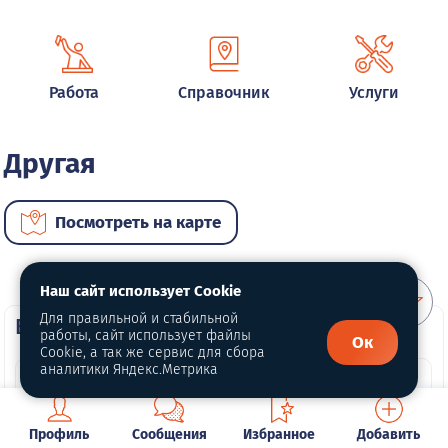
Работа
Справочник
Услуги
Другая
Посмотреть на карте
Наш сайт использует Cookie
Для правильной и стабильной
ВИП автомобили
работы, сайт использует файлы
Ок
Cookie, а так же сервис для сбора
аналитики Яндекс.Метрика
Профиль
Сообщения
Избранное
Добавить