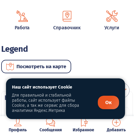
Работа
Справочник
Услуги
Legend
Посмотреть на карте
Наш сайт использует Cookie
Для правильной и стабильной
ВИП автомобили
работы, сайт использует файлы
Ок
Cookie, а так же сервис для сбора
аналитики Яндекс.Метрика
Профиль
Сообщения
Избранное
Добавить