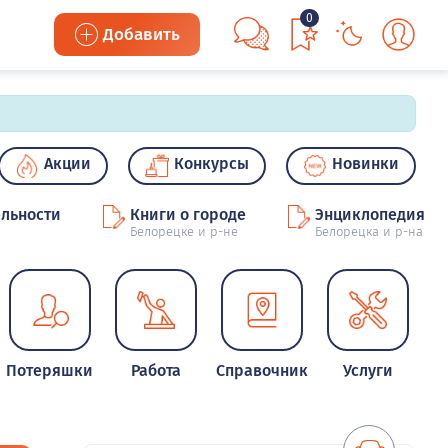
0
Добавить
Акции
Конкурсы
Новинки
льности
Книги о городе
Энциклопедия
Белорецке и р-не
Белорецка и р-на
Потеряшки
Работа
Справочник
Услуги