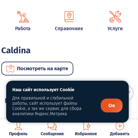
Работа
Справочник
Услуги
Caldina
Посмотреть на карте
Наш сайт использует Cookie
Для правильной и стабильной
ВИП автомобили
работы, сайт использует файлы
Ок
Cookie, а так же сервис для сбора
аналитики Яндекс.Метрика
Профиль
Сообщения
Избранное
Добавить