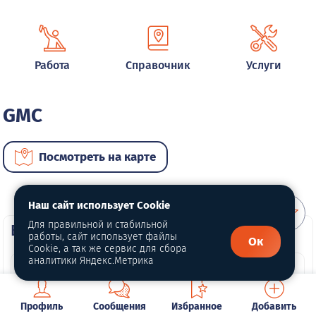
Работа
Справочник
Услуги
GMC
Посмотреть на карте
Наш сайт использует Cookie
Для правильной и стабильной
ВИП автомобили
работы, сайт использует файлы
Ок
Cookie, а так же сервис для сбора
аналитики Яндекс.Метрика
Профиль
Сообщения
Избранное
Добавить