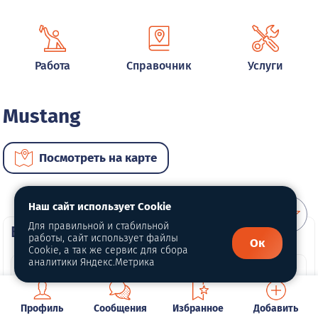
Работа
Справочник
Услуги
Mustang
Посмотреть на карте
Наш сайт использует Cookie
Для правильной и стабильной
ВИП автомобили
работы, сайт использует файлы
Ок
Cookie, а так же сервис для сбора
аналитики Яндекс.Метрика
Профиль
Сообщения
Избранное
Добавить