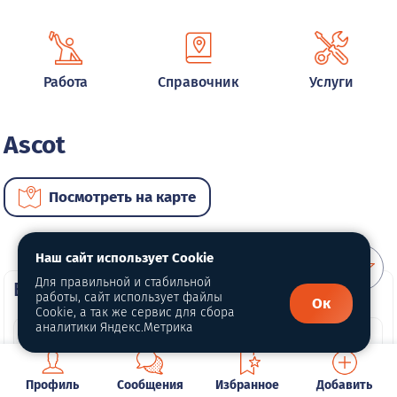
Работа
Справочник
Услуги
Ascot
Посмотреть на карте
Наш сайт использует Cookie
Для правильной и стабильной
ВИП автомобили
работы, сайт использует файлы
Ок
Cookie, а так же сервис для сбора
аналитики Яндекс.Метрика
Профиль
Сообщения
Избранное
Добавить