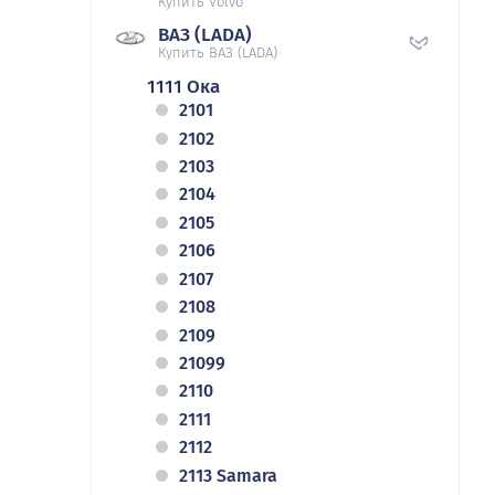
Купить Volvo
ВАЗ (LADA)
Купить ВАЗ (LADA)
1111 Ока
2101
2102
2103
2104
2105
2106
2107
2108
2109
21099
2110
2111
2112
2113 Samara