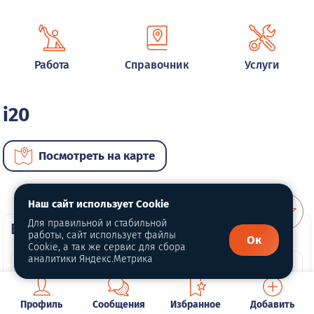
Работа
Справочник
Услуги
i20
Посмотреть на карте
Наш сайт использует Cookie
Для правильной и стабильной
ВИП автомобили
работы, сайт использует файлы
Ок
Cookie, а так же сервис для сбора
аналитики Яндекс.Метрика
Профиль
Сообщения
Избранное
Добавить