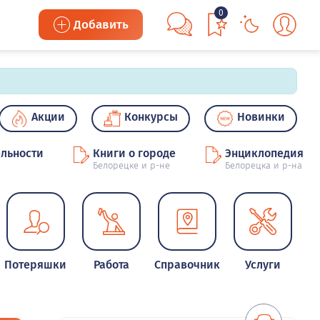
0
Добавить
Акции
Конкурсы
Новинки
льности
Книги о городе
Энциклопедия
Белорецке и р-не
Белорецка и р-на
Потеряшки
Работа
Справочник
Услуги