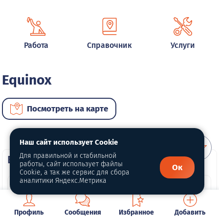
Работа
Справочник
Услуги
Equinox
Посмотреть на карте
Наш сайт использует Cookie
Для правильной и стабильной
ВИП автомобили
работы, сайт использует файлы
Ок
Cookie, а так же сервис для сбора
аналитики Яндекс.Метрика
Профиль
Сообщения
Избранное
Добавить