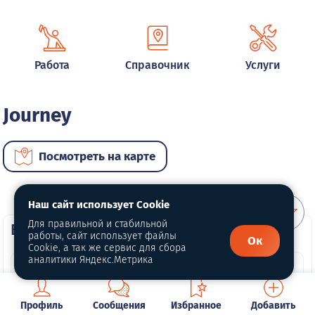
Работа
Справочник
Услуги
Journey
Посмотреть на карте
Наш сайт использует Cookie
Для правильной и стабильной
ВИП автомобили
работы, сайт использует файлы
Ок
Cookie, а так же сервис для сбора
аналитики Яндекс.Метрика
Профиль
Сообщения
Избранное
Добавить