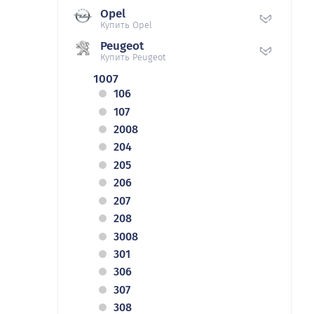
Opel
Купить Opel
Peugeot
Купить Peugeot
1007
106
107
2008
204
205
206
207
208
3008
301
306
307
308