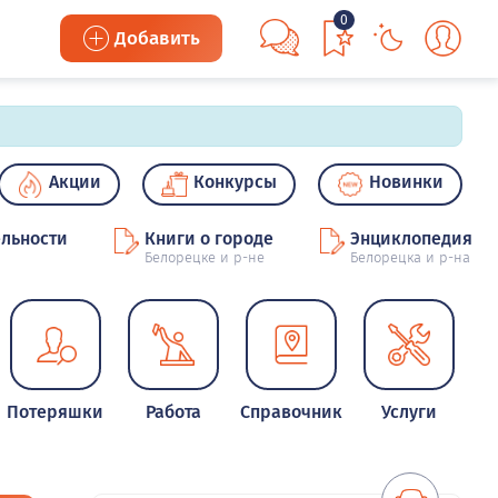
0
Добавить
Акции
Конкурсы
Новинки
льности
Книги о городе
Энциклопедия
Белорецке и р-не
Белорецка и р-на
Потеряшки
Работа
Справочник
Услуги