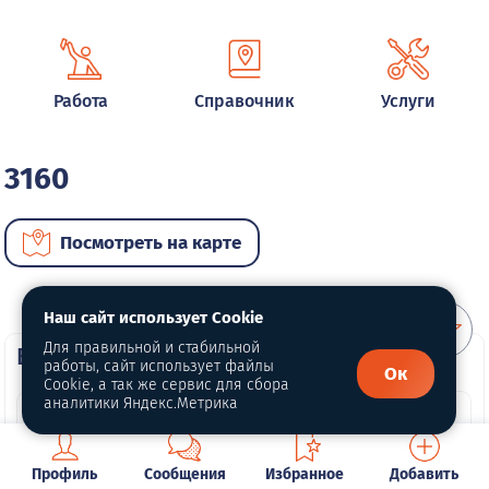
Работа
Справочник
Услуги
3160
Посмотреть на карте
Наш сайт использует Cookie
Для правильной и стабильной
ВИП автомобили
работы, сайт использует файлы
Ок
Cookie, а так же сервис для сбора
аналитики Яндекс.Метрика
Профиль
Сообщения
Избранное
Добавить