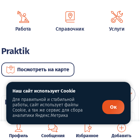
Работа
Справочник
Услуги
Praktik
Посмотреть на карте
Наш сайт использует Cookie
Для правильной и стабильной
ВИП автомобили
работы, сайт использует файлы
Ок
Cookie, а так же сервис для сбора
аналитики Яндекс.Метрика
Профиль
Сообщения
Избранное
Добавить