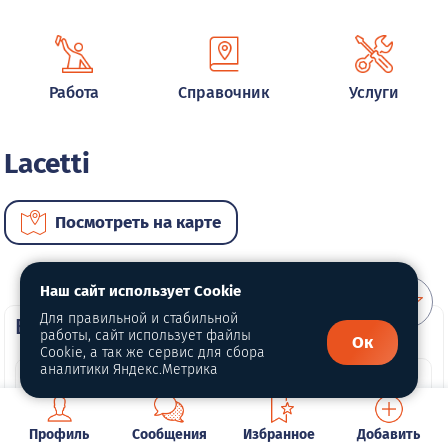
Работа
Справочник
Услуги
Lacetti
Посмотреть на карте
Наш сайт использует Cookie
Для правильной и стабильной
ВИП автомобили
работы, сайт использует файлы
Ок
Cookie, а так же сервис для сбора
аналитики Яндекс.Метрика
Профиль
Сообщения
Избранное
Добавить