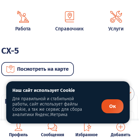
Работа
Справочник
Услуги
CX-5
Посмотреть на карте
Наш сайт использует Cookie
Для правильной и стабильной
ВИП автомобили
работы, сайт использует файлы
Ок
Cookie, а так же сервис для сбора
аналитики Яндекс.Метрика
Профиль
Сообщения
Избранное
Добавить