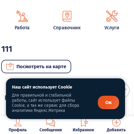
Работа
Справочник
Услуги
111
Посмотреть на карте
Наш сайт использует Cookie
Для правильной и стабильной
ВИП автомобили
работы, сайт использует файлы
Ок
Cookie, а так же сервис для сбора
аналитики Яндекс.Метрика
Профиль
Сообщения
Избранное
Добавить