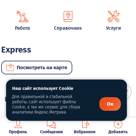
Работа
Справочник
Услуги
Express
Посмотреть на карте
Наш сайт использует Cookie
Для правильной и стабильной
ВИП автомобили
работы, сайт использует файлы
Ок
Cookie, а так же сервис для сбора
аналитики Яндекс.Метрика
Профиль
Сообщения
Избранное
Добавить