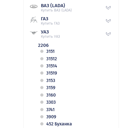
ВАЗ (LADA)
Купить ВАЗ (LADA)
ГАЗ
Купить ГАЗ
УАЗ
Купить УАЗ
2206
3151
31512
31514
31519
3153
3159
3160
3303
3741
3909
452 Буханка