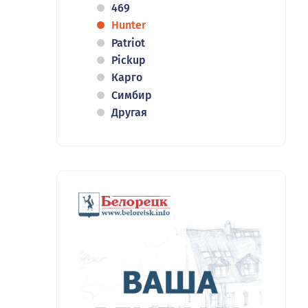
469
Hunter
Patriot
Pickup
Карго
Симбир
Другая