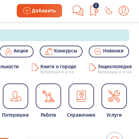
0
Добавить
Акции
Конкурсы
Новинки
льности
Книги о городе
Энциклопедия
Белорецке и р-не
Белорецка и р-на
Потеряшки
Работа
Справочник
Услуги