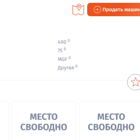
Продать маши
0
400
0
75
0
MGF
0
Другая