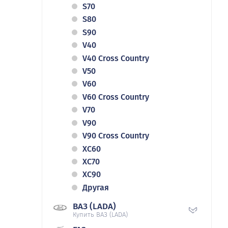
S70
S80
S90
V40
V40 Cross Country
V50
V60
V60 Cross Country
V70
V90
V90 Cross Country
XC60
XC70
XC90
Другая
ВАЗ (LADA)
Купить ВАЗ (LADA)