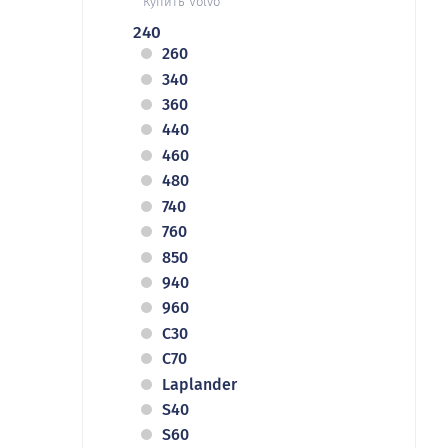
Купить Volvo
240
260
340
360
440
460
480
740
760
850
940
960
C30
C70
Laplander
S40
S60