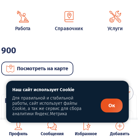
Работа
Справочник
Услуги
900
Посмотреть на карте
Наш сайт использует Cookie
Для правильной и стабильной
ВИП автомобили
работы, сайт использует файлы
Ок
Cookie, а так же сервис для сбора
аналитики Яндекс.Метрика
Профиль
Сообщения
Избранное
Добавить