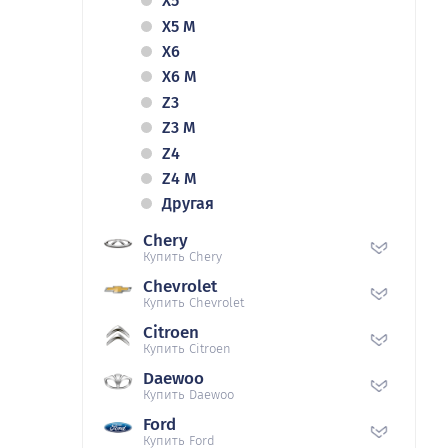
X5
X5 M
X6
X6 M
Z3
Z3 M
Z4
Z4 M
Другая
Chery
Купить Chery
Chevrolet
Купить Chevrolet
Citroen
Купить Citroen
Daewoo
Купить Daewoo
Ford
Купить Ford