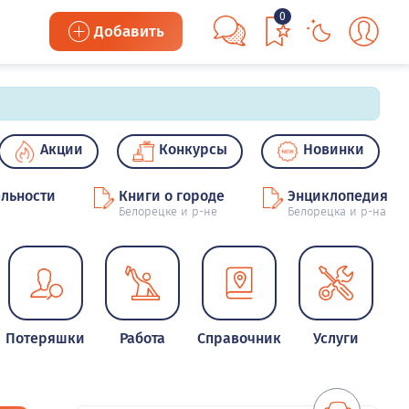
0
Добавить
Акции
Конкурсы
Новинки
льности
Книги о городе
Энциклопедия
Белорецке и р-не
Белорецка и р-на
Потеряшки
Работа
Справочник
Услуги