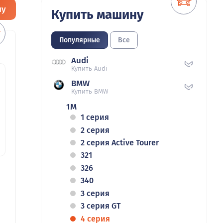
ну
Купить машину
Популярные
Все
Audi
Купить Audi
BMW
Купить BMW
1M
1 серия
2 серия
2 серия Active Tourer
321
326
340
3 серия
3 серия GT
4 серия