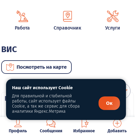
Работа
Справочник
Услуги
ВИС
Посмотреть на карте
Наш сайт использует Cookie
Для правильной и стабильной
ВИП автомобили
работы, сайт использует файлы
Ок
Cookie, а так же сервис для сбора
аналитики Яндекс.Метрика
Профиль
Сообщения
Избранное
Добавить