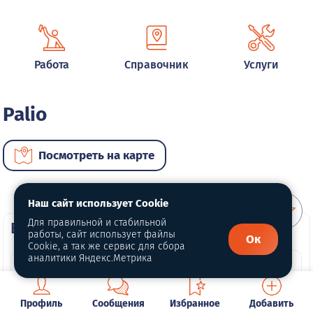
Работа
Справочник
Услуги
Palio
Посмотреть на карте
Наш сайт использует Cookie
Для правильной и стабильной
ВИП автомобили
работы, сайт использует файлы
Ок
Cookie, а так же сервис для сбора
аналитики Яндекс.Метрика
Профиль
Сообщения
Избранное
Добавить