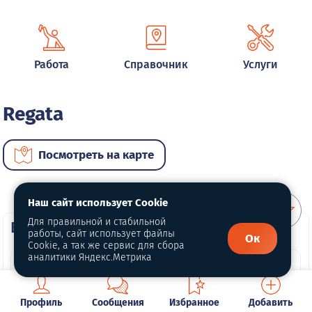
Работа
Справочник
Услуги
Regata
Посмотреть на карте
Наш сайт использует Cookie
Для правильной и стабильной
ВИП автомобили
работы, сайт использует файлы
Ок
Cookie, а так же сервис для сбора
аналитики Яндекс.Метрика
Профиль
Сообщения
Избранное
Добавить