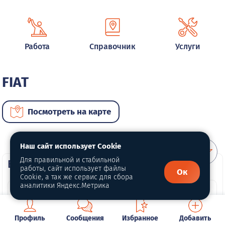
Работа
Справочник
Услуги
FIAT
Посмотреть на карте
Наш сайт использует Cookie
Для правильной и стабильной
ВИП автомобили
работы, сайт использует файлы
Ок
Cookie, а так же сервис для сбора
аналитики Яндекс.Метрика
Профиль
Сообщения
Избранное
Добавить