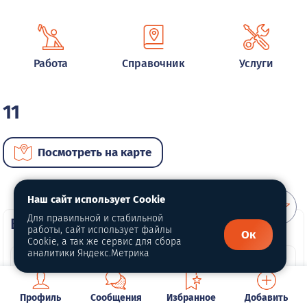
Работа
Справочник
Услуги
11
Посмотреть на карте
Наш сайт использует Cookie
Для правильной и стабильной
ВИП автомобили
работы, сайт использует файлы
Ок
Cookie, а так же сервис для сбора
аналитики Яндекс.Метрика
Профиль
Сообщения
Избранное
Добавить