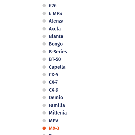
626
6 MPS
Atenza
Axela
Biante
Bongo
B-Series
BT-50
Capella
CX-5
CX-7
CX-9
Demio
Familia
Millenia
MPV
MX-3