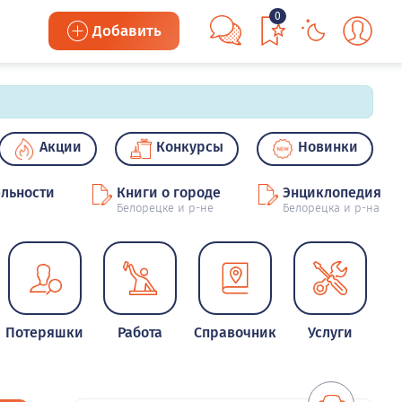
0
Добавить
Акции
Конкурсы
Новинки
льности
Книги о городе
Энциклопедия
Белорецке и р-не
Белорецка и р-на
Потеряшки
Работа
Справочник
Услуги